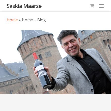
Menu
Skip
Saskia Maarse
to
main
Home
»
Home – Blog
content
Argentinië