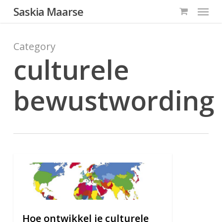
Menu
Skip
Saskia Maarse
to
main
Category
content
culturele
bewustwording
0
Hoe ontwikkel je culturele