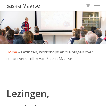
Menu
Skip
Saskia Maarse
to
main
content
Home
»
Lezingen, workshops en trainingen over
cultuurverschillen van Saskia Maarse
Lezingen,