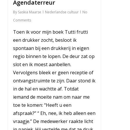
Agendaterreur
8
By
Saskia Maarse
Nederlandse cultuur
No
Comments
Toen ik voor mijn boek Tutti frutti
een drukker zocht, besloot ik
spontaan bij een drukkerij in eigen
regio binnen te lopen. De deur zat op
slot en ik moest aanbellen.
Vervolgens bleek er geen receptie of
ontvangstruimte te zijn. Daar stond ik
in de hal en wachtte af. Totdat
iemand de moeite nam om naar me
toe te komen: “Heeft u een
afspraak?” “ Eh, nee, ik heb alleen een
vraagje.” De medewerker raakte licht
in paniek. Hij vertelde me dat ze druk