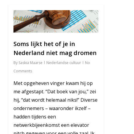
4
Soms lijkt het of je in
Nederland niet mag dromen
By
Saskia Maarse
Nederlandse cultuur
No
Comments
Met opgeheven vinger kwam hij op
me afgestapt. “Dat boek van jou,” zei
hij, “dat wordt helemaal niks!” Diverse
ondernemers – waaronder ikzelf –
hadden tijdens een
netwerkbijeenkomst een elevator
pitch gegeven voor een volle zaal. Ik