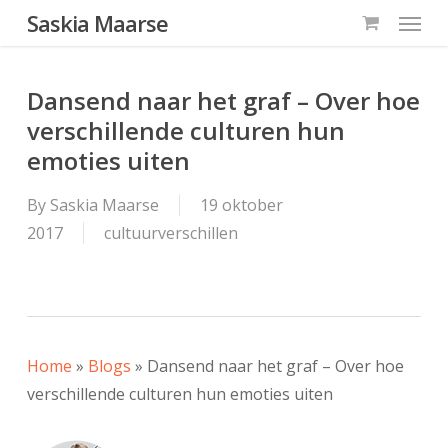
Menu
Skip
Saskia Maarse
to
main
Dansend naar het graf – Over hoe
content
verschillende culturen hun
emoties uiten
By
Saskia Maarse
19 oktober
2017
cultuurverschillen
Home
»
Blogs
»
Dansend naar het graf – Over hoe
verschillende culturen hun emoties uiten