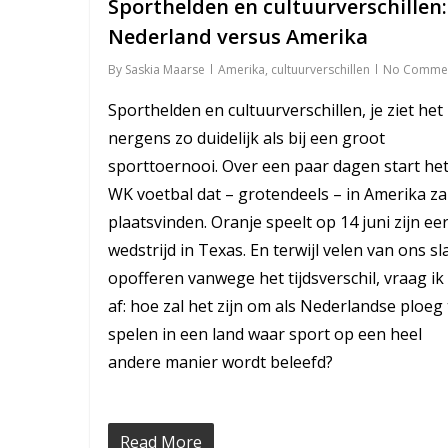
Sporthelden en cultuurverschillen:
Nederland versus Amerika
By
Saskia Maarse
Amerika
,
cultuurverschillen
No Comme
Sporthelden en cultuurverschillen, je ziet het
nergens zo duidelijk als bij een groot
sporttoernooi. Over een paar dagen start he
WK voetbal dat – grotendeels – in Amerika za
plaatsvinden. Oranje speelt op 14 juni zijn ee
wedstrijd in Texas. En terwijl velen van ons s
opofferen vanwege het tijdsverschil, vraag i
af: hoe zal het zijn om als Nederlandse ploeg 
spelen in een land waar sport op een heel
andere manier wordt beleefd?
Read More