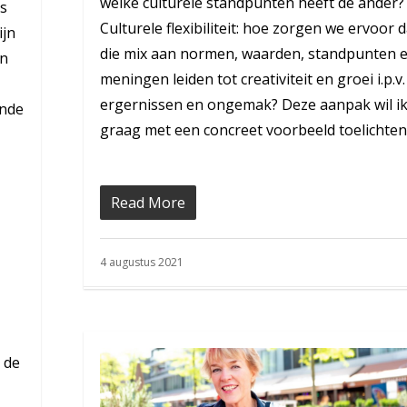
welke culturele standpunten heeft de ander?
is
Culturele flexibiliteit: hoe zorgen we ervoor d
ijn
die mix aan normen, waarden, standpunten 
en
meningen leiden tot creativiteit en groei i.p.v.
ergernissen en ongemak? Deze aanpak wil i
ende
graag met een concreet voorbeeld toelichten
Read More
4 augustus 2021
 de