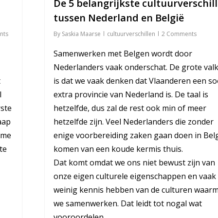
De 5 belangrijkste cultuurverschil
tussen Nederland en België
By
Saskia Maarse
cultuurverschillen
2 Comments
nts
Samenwerken met Belgen wordt door
Nederlanders vaak onderschat. De grote valk
is dat we vaak denken dat Vlaanderen een so
t
extra provincie van Nederland is. De taal is
l
hetzelfde, dus zal de rest ook min of meer
rste
hetzelfde zijn. Veel Nederlanders die zonder
laap
enige voorbereiding zaken gaan doen in Bel
k me
komen van een koude kermis thuis.
te
Dat komt omdat we ons niet bewust zijn van
onze eigen culturele eigenschappen en vaak 
weinig kennis hebben van de culturen waar
we samenwerken. Dat leidt tot nogal wat
vooroordelen.