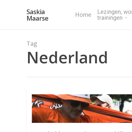
Skip
Saskia
Lezingen, wo
to
Home
Maarse
trainingen
main
content
Tag
Nederland