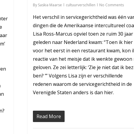
By
Saskia Maarse
cultuurverschillen
No Comments
Het verschil in servicegerichtheid was één va
hter
dingen die de Amerikaanse intercultureel co
e
Lisa Ross-Marcus opviel toen ze ruim 30 jaar
naar
geleden naar Nederland kwam: “Toen ik hier
rm’
voor het eerst in een restaurant kwam, kon i
reactie van het meisje dat ik wenkte gewoon 
geloven. Ze zei letterlijk: ‘Zie je niet dat ik bez
ren
ben? ’” Volgens Lisa zijn er verschillende
redenen waarom de servicegerichtheid in de
n
Verenigde Staten anders is dan hier.
an
n?
Read More