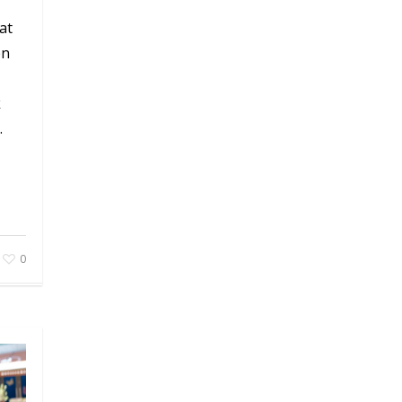
at
en
k
.
0