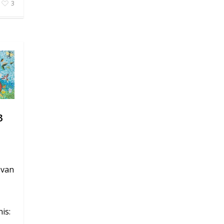
3
3
 van
is: