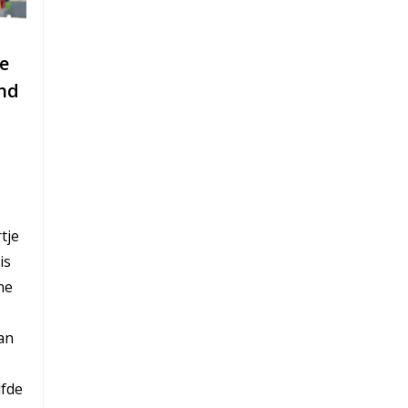
ke
and
tje
is
ne
an
lfde