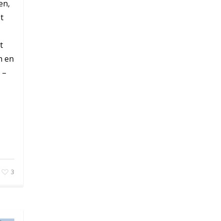
en,
t
t
n en
 –
3