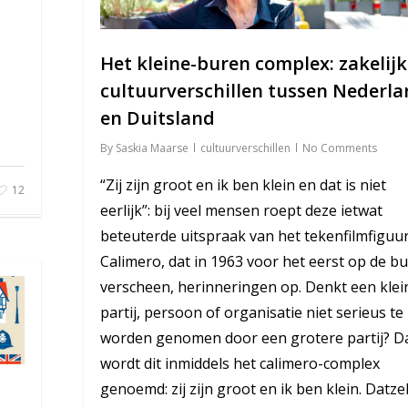
Het kleine-buren complex: zakelij
cultuurverschillen tussen Nederl
en Duitsland
By
Saskia Maarse
cultuurverschillen
No Comments
“Zij zijn groot en ik ben klein en dat is niet
12
eerlijk”: bij veel mensen roept deze ietwat
beteuterde uitspraak van het tekenfilmfiguur
Calimero, dat in 1963 voor het eerst op de bu
verscheen, herinneringen op. Denkt een klei
partij, persoon of organisatie niet serieus te
worden genomen door een grotere partij? D
wordt dit inmiddels het calimero-complex
genoemd: zij zijn groot en ik ben klein. Datze