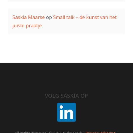
Saskia Maarse
op
Small talk – de kunst van het
juiste praatje
VOLG SASKIA OP