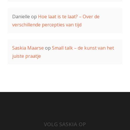
Danielle
op
Hoe laat is te laat? – Over de
verschillende percepties van tijd
Saskia Maarse
op
Small talk – de kunst van het
juiste praatje
VOLG SASKIA OP