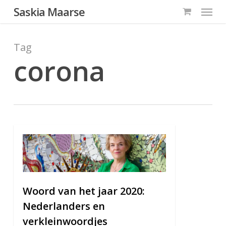
Menu
Skip
Saskia Maarse
to
main
Tag
content
corona
0
Woord van het jaar 2020:
Nederlanders en
verkleinwoordjes