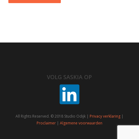
VOLG SASKIA OP
All Rights Reserved. © 2018 Studio Odijk |
Privacy verklaring
|
Proclaimer
|
Algemene voorwaarden