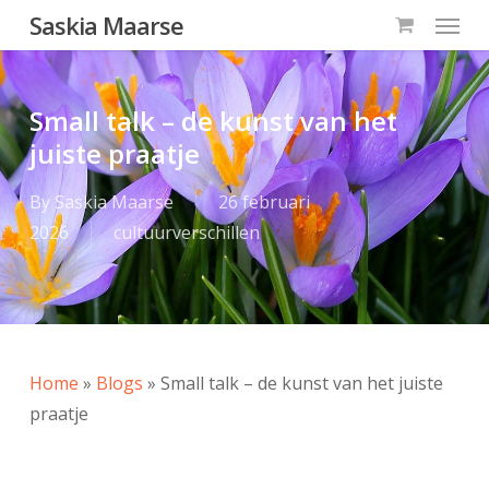
Menu
Skip
Saskia Maarse
to
main
content
Small talk – de kunst van het
juiste praatje
By
Saskia Maarse
26 februari
2026
cultuurverschillen
Home
»
Blogs
»
Small talk – de kunst van het juiste
praatje