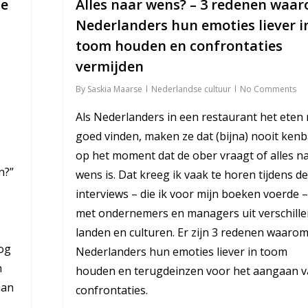
se
Alles naar wens? – 3 redenen waa
Nederlanders hun emoties liever i
toom houden en confrontaties
vermijden
By
Saskia Maarse
Nederlandse cultuur
No Comments
Als Nederlanders in een restaurant het eten 
goed vinden, maken ze dat (bijna) nooit ken
op het moment dat de ober vraagt of alles n
n?”
wens is. Dat kreeg ik vaak te horen tijdens de
interviews – die ik voor mijn boeken voerde –
met ondernemers en managers uit verschill
landen en culturen. Er zijn 3 redenen waaro
log
Nederlanders hun emoties liever in toom
n
houden en terugdeinzen voor het aangaan 
aan
confrontaties.