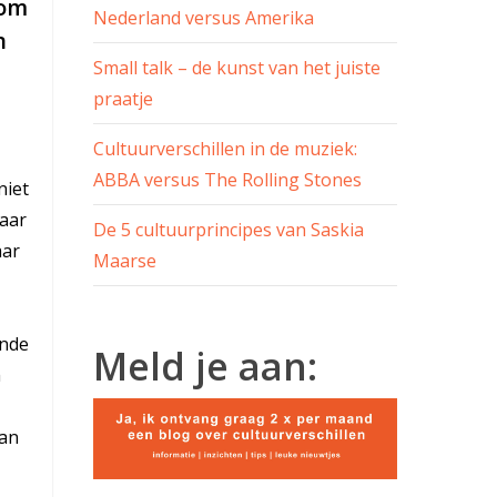
rom
Nederland versus Amerika
n
Small talk – de kunst van het juiste
praatje
Cultuurverschillen in de muziek:
ABBA versus The Rolling Stones
niet
baar
De 5 cultuurprincipes van Saskia
aar
Maarse
ende
Meld je aan:
m
van