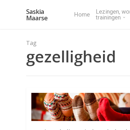
Skip
Saskia
Lezingen, wo
to
Home
Maarse
trainingen
main
content
Tag
gezelligheid