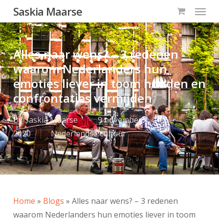
Menu
Skip
Saskia Maarse
to
main
content
Alles naar wens? – 3 redenen
waarom Nederlanders hun
emoties liever in toom houden en
confrontaties vermijden
By
Saskia Maarse
9 november
2020
Nederlandse cultuur
Home
»
Blogs
»
Alles naar wens? – 3 redenen
waarom Nederlanders hun emoties liever in toom