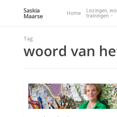
Skip
Saskia
Lezingen, wo
to
Home
Maarse
trainingen
main
content
Tag
woord van het