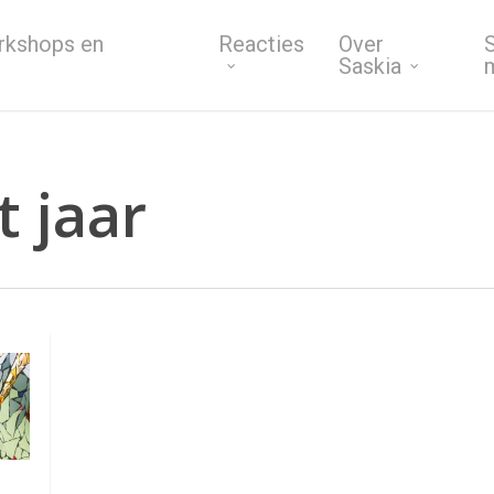
rkshops en
Reacties
Over
S
Saskia
 jaar