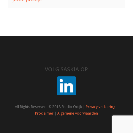
VOLG SASKIA OP
All Rights Reserved. © 2018 Studio Odijk |
Privacy verklaring
|
Proclaimer
|
Algemene voorwaarden