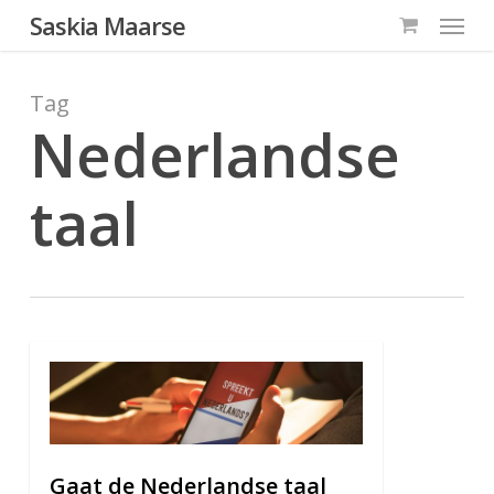
Menu
Skip
Saskia Maarse
to
main
Tag
content
Nederlandse
taal
0
Gaat de Nederlandse taal