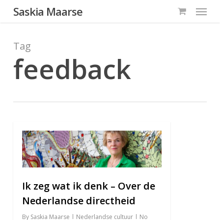
Menu
Skip
Saskia Maarse
to
main
Tag
content
feedback
8
Ik zeg wat ik denk – Over de
Nederlandse directheid
By
Saskia Maarse
Nederlandse cultuur
No