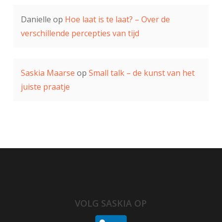
Danielle
op
Hoe laat is te laat? – Over de
verschillende percepties van tijd
Saskia Maarse
op
Small talk – de kunst van het
juiste praatje
VOLG SASKIA OP