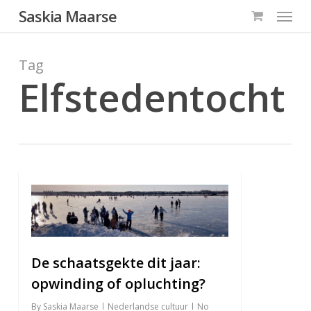
Menu
Skip
Saskia Maarse
to
main
Tag
content
Elfstedentocht
0
De schaatsgekte dit jaar:
opwinding of opluchting?
By
Saskia Maarse
Nederlandse cultuur
No