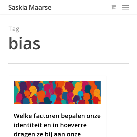
Menu
Skip
Saskia Maarse
to
main
Tag
content
bias
0
Welke factoren bepalen onze
identiteit en in hoeverre
dragen ze bij aan onze