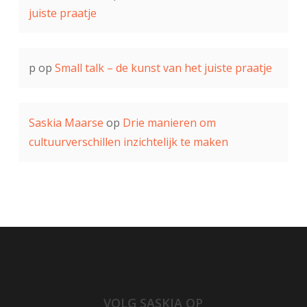
juiste praatje
p
op
Small talk – de kunst van het juiste praatje
Saskia Maarse
op
Drie manieren om
cultuurverschillen inzichtelijk te maken
VOLG SASKIA OP