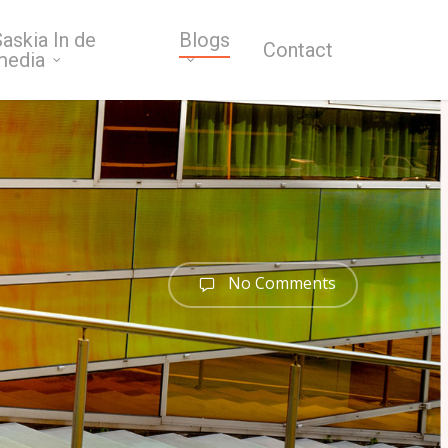
askia In de
Blogs
Contact
media
No Comments