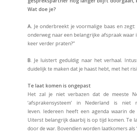
gesprekspartner nog langer blijft doorgaan, k
Wat doe je?
A.
Je onderbreekt je voormalige baas en zegt: 
onderweg naar een belangrijke afspraak waar ik
keer verder praten?”
B
. Je luistert geduldig naar het verhaal. In
duidelijk te maken dat je haast hebt, met het ri
Te laat komen is ongepast
Het zal je niet verbazen dat de meeste N
‘afsprakensysteem’ in Nederland is niet
leven. Iedereen heeft een agenda waarin de 
Uiterst belangrijk daarbij is op tijd komen. T
door de war. Bovendien worden laatkomers als