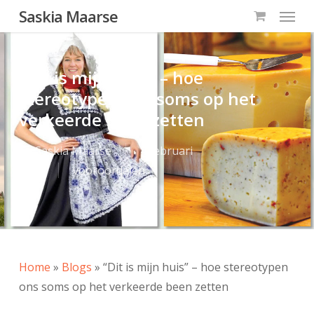
Menu
Skip
Saskia Maarse
to
main
content
“Dit is mijn huis” – hoe
stereotypen ons soms op het
verkeerde been zetten
By
Saskia Maarse
4 februari
2020
vooroordelen
Home
»
Blogs
»
“Dit is mijn huis” – hoe stereotypen
ons soms op het verkeerde been zetten