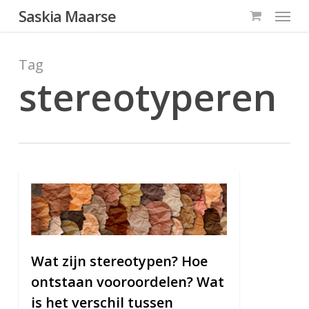
Menu
Skip
Saskia Maarse
to
main
Tag
content
stereotyperen
8
Wat zijn stereotypen? Hoe
ontstaan vooroordelen? Wat
is het verschil tussen