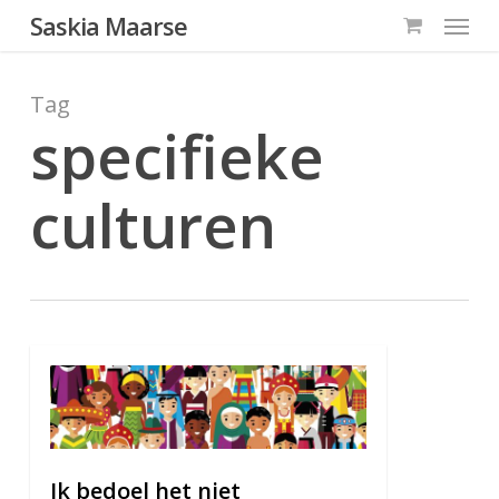
Menu
Skip
Saskia Maarse
to
main
Tag
content
specifieke
culturen
1
Ik bedoel het niet