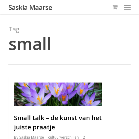
Menu
Skip
Saskia Maarse
to
main
Tag
content
small
0
Small talk – de kunst van het
juiste praatje
By
Saskia Maarse
cultuurverschillen
2