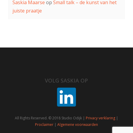
Saskia Maarse
op
Small talk – de kunst van het
juiste praatje
VOLG SASKIA OP
All Rights Reserved. © 2018 Studio Odijk |
Privacy verklaring
|
Proclaimer
|
Algemene voorwaarden