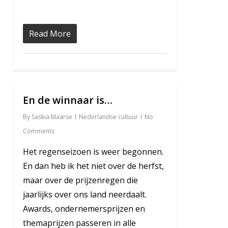
Read More
En de winnaar is…
7
By
Saskia Maarse
Nederlandse cultuur
No
Comments
Het regenseizoen is weer begonnen.
En dan heb ik het niet over de herfst,
maar over de prijzenregen die
jaarlijks over ons land neerdaalt.
Awards, ondernemersprijzen en
themaprijzen passeren in alle