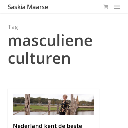
Menu
Skip
Saskia Maarse
to
main
Tag
content
masculiene
culturen
0
Nederland kent de beste