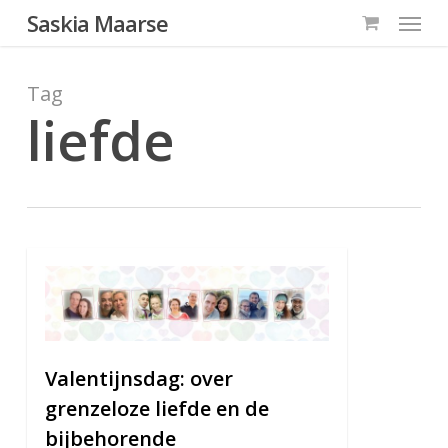
Menu
Skip
Saskia Maarse
to
main
Tag
content
liefde
1
Valentijnsdag: over
grenzeloze liefde en de
bijbehorende