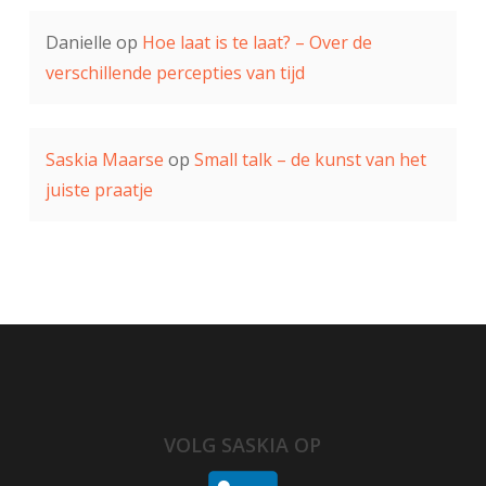
Danielle
op
Hoe laat is te laat? – Over de
verschillende percepties van tijd
Saskia Maarse
op
Small talk – de kunst van het
juiste praatje
VOLG SASKIA OP