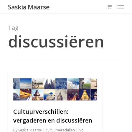
Menu
Skip
Saskia Maarse
to
main
Tag
content
discussiëren
0
Cultuurverschillen:
vergaderen en discussiëren
By
Saskia Maarse
cultuurverschillen
No