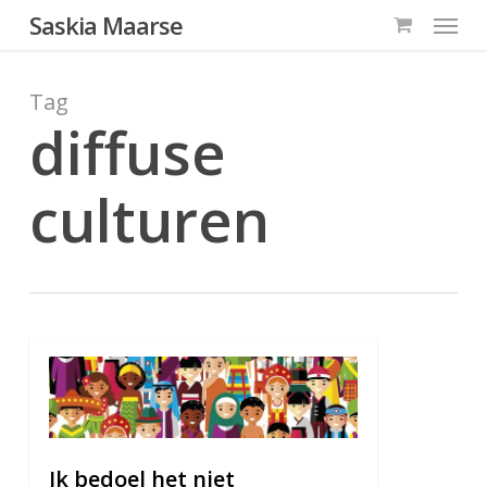
Menu
Skip
Saskia Maarse
to
main
Tag
content
diffuse
culturen
1
Ik bedoel het niet