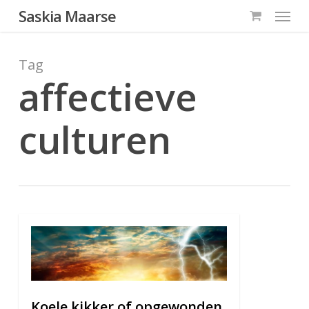
Menu
Skip
Saskia Maarse
to
main
Tag
content
affectieve
culturen
0
Koele kikker of opgewonden