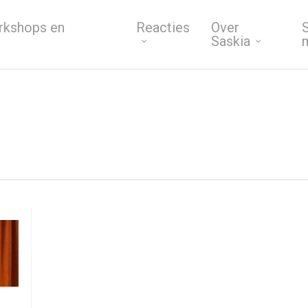
rkshops en
Reacties
Over
S
Saskia