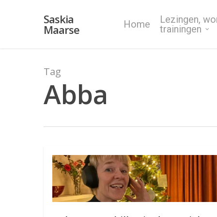
Skip
Saskia
Lezingen, wo
to
Home
Maarse
trainingen
main
content
Tag
Abba