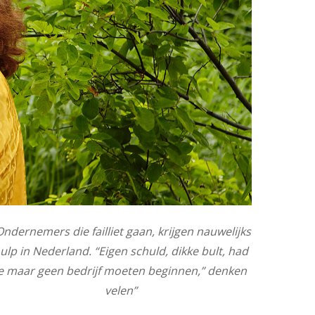
Ondernemers die failliet gaan, krijgen nauwelijks
ulp in Nederland. “Eigen schuld, dikke bult, had
je maar geen bedrijf moeten beginnen,” denken
velen”