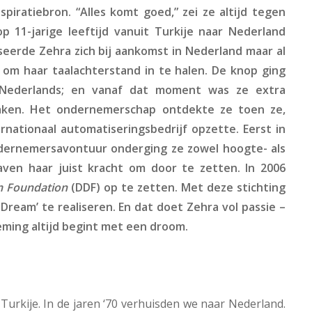
piratiebron. “Alles komt goed,” zei ze altijd tegen
 11-jarige leeftijd vanuit Turkije naar Nederland
seerde Zehra zich bij aankomst in Nederland maar al
om haar taalachterstand in te halen. De knop ging
 Nederlands; en vanaf dat moment was ze extra
aken. Het ondernemerschap ontdekte ze toen ze,
rnationaal automatiseringsbedrijf opzette. Eerst in
ondernemersavontuur onderging ze zowel hoogte- als
ven haar juist kracht om door te zetten. In 2006
 Foundation
(DDF) op te zetten. Met deze stichting
ream’ te realiseren. En dat doet Zehra vol passie –
eming altijd begint met een droom.
n Turkije. In de jaren ‘70 verhuisden we naar Nederland.