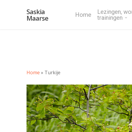
Skip
Saskia
Lezingen, wo
to
Home
Maarse
trainingen
main
content
Home
»
Turkije