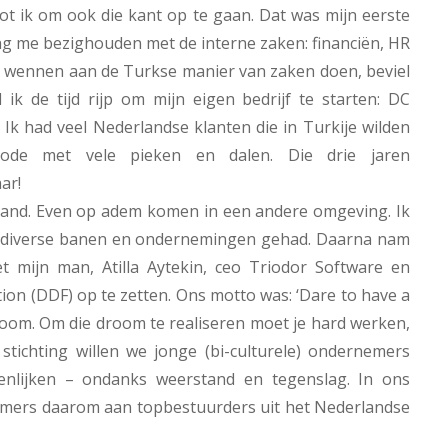
ot ik om ook die kant op te gaan. Dat was mijn eerste
g me bezighouden met de interne zaken: financiën, HR
t wennen aan de Turkse manier van zaken doen, beviel
k de tijd rijp om mijn eigen bedrijf te starten: DC
k had veel Nederlandse klanten die in Turkije wilden
iode met vele pieken en dalen. Die drie jaren
ar!
land. Even op adem komen in een andere omgeving. Ik
ik diverse banen en ondernemingen gehad. Daarna nam
 mijn man, Atilla Aytekin, ceo Triodor Software en
n (DDF) op te zetten. Ons motto was: ‘Dare to have a
oom. Om die droom te realiseren moet je hard werken,
tichting willen we jonge (bi-culturele) ondernemers
enlijken – ondanks weerstand en tegenslag. In ons
ers daarom aan topbestuurders uit het Nederlandse