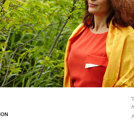
“
h
TION