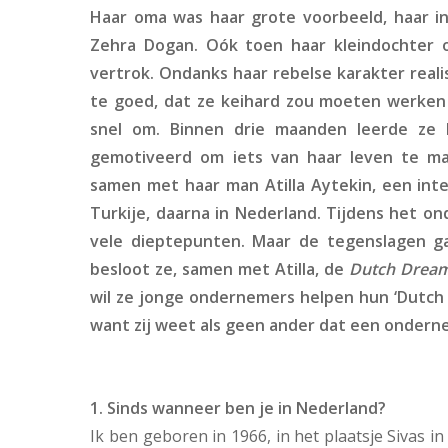
Haar oma was haar grote voorbeeld, haar ins
Zehra Dogan. Oók toen haar kleindochter op
vertrok. Ondanks haar rebelse karakter reali
te goed, dat ze keihard zou moeten werken 
snel om. Binnen drie maanden leerde ze
gemotiveerd om iets van haar leven te m
samen met haar man Atilla Aytekin, een inte
Turkije, daarna in Nederland. Tijdens het 
vele dieptepunten. Maar de tegenslagen ga
besloot ze, samen met Atilla, de
Dutch Dream
wil ze jonge ondernemers helpen hun ‘Dutch D
want zij weet als geen ander dat een ondern
1. Sinds wanneer ben je in Nederland?
Ik ben geboren in 1966, in het plaatsje Sivas i