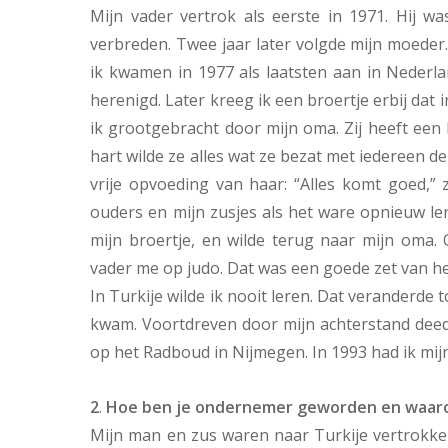
Mijn vader vertrok als eerste in 1971. Hij w
verbreden. Twee jaar later volgde mijn moeder.
ik kwamen in 1977 als laatsten aan in Nederla
herenigd. Later kreeg ik een broertje erbij dat 
ik grootgebracht door mijn oma. Zij heeft een 
hart wilde ze alles wat ze bezat met iedereen d
vrije opvoeding van haar: “Alles komt goed,” 
ouders en mijn zusjes als het ware opnieuw lere
mijn broertje, en wilde terug naar mijn oma.
vader me op judo. Dat was een goede zet van hem
In Turkije wilde ik nooit leren. Dat veranderde 
kwam. Voortdreven door mijn achterstand deed 
op het Radboud in Nijmegen. In 1993 had ik mijn 
2
.
Hoe ben je ondernemer geworden en waa
Mijn man en zus waren naar Turkije vertrokke