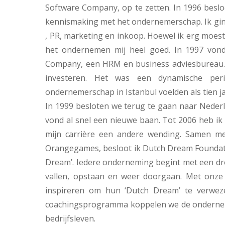
Software Company, op te zetten. In 1996 beslo
kennismaking met het ondernemerschap. Ik gin
, PR, marketing en inkoop. Hoewel ik erg moes
het ondernemen mij heel goed. In 1997 vond i
Company, een HRM en business adviesbureau. I
investeren. Het was een dynamische per
ondernemerschap in Istanbul voelden als tien ja
In 1999 besloten we terug te gaan naar Neder
vond al snel een nieuwe baan. Tot 2006 heb 
mijn carrière een andere wending. Samen met
Orangegames, besloot ik Dutch Dream Foundatio
Dream’. Iedere onderneming begint met een dr
vallen, opstaan en weer doorgaan. Met onze s
inspireren om hun ‘Dutch Dream’ te verwez
coachingsprogramma koppelen we de ondernem
bedrijfsleven.