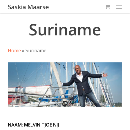
Menu
Skip
Saskia Maarse
to
main
Suriname
content
Home
»
Suriname
NAAM: MELVIN TJOE NIJ