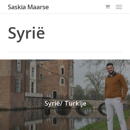
Menu
Skip
Saskia Maarse
to
main
Syrië
content
Syrië/ Turkije