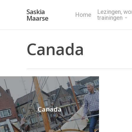
Skip
Saskia
Lezingen, wo
to
Home
Maarse
trainingen
main
content
Canada
Canada