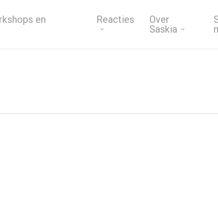
rkshops en
Reacties
Over
S
Saskia