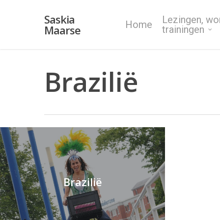
Skip
Saskia
Lezingen, wo
to
Home
Maarse
trainingen
main
content
Brazilië
Brazilië