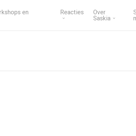
rkshops en
Reacties
Over
S
Saskia