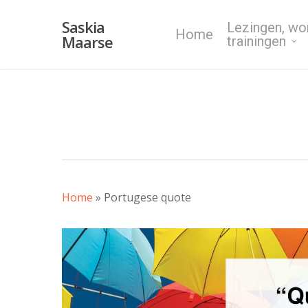
Skip
Saskia
Lezingen, wo
to
Home
Maarse
trainingen
main
content
Home
»
Portugese quote