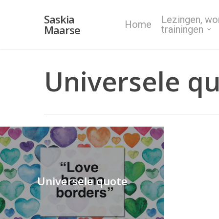
Skip
Saskia
Lezingen, wo
to
Home
Maarse
trainingen
main
content
Universele q
Universele quote