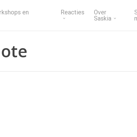
rkshops en
Reacties
Over
S
Saskia
uote